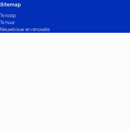
Sitemap
Te koop
Te huur
Nieuwbouw en renovatie
Contact
Gratis schatting
Nuttige links
Meerwaarde van CC IMMO
Realisaties
Zoekopdracht
Vacatures
Eigenaarslogin
Contact
Nationalestraat 90
2000 Antwerpen
+32 (0)3/257.55.55