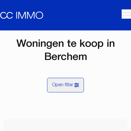
Ga naar hoofdinhoud
Woningen te koop in
Berchem
Open filter
Gemeente
Berchem (2600)
Remove
Kaartweergave