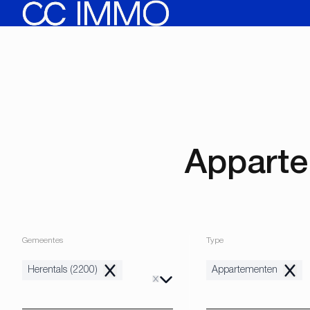
Ga naar hoofdinhoud
Apparte
Gemeentes
Type
Herentals (2200)
Appartementen
Remove
Remo