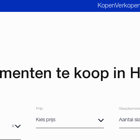
Kopen
Verkope
menten te koop in H
Prijs
Slaapkamers
ve