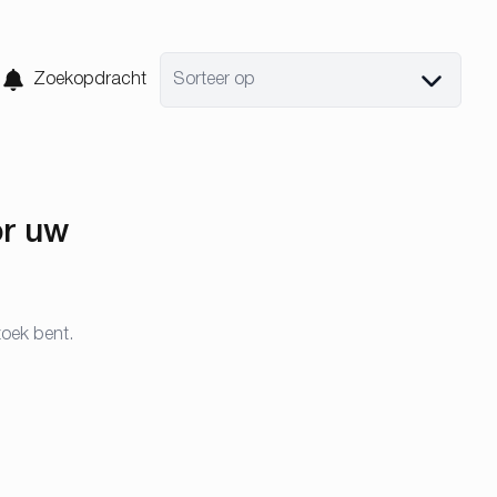
Zoekopdracht
Sorteer op
or uw
zoek bent.