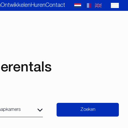
n
Ontwikkelen
Huren
Contact
erentals
Zoeken