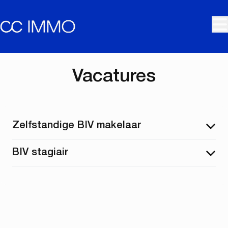
Ga naar hoofdinhoud
Vacatures
Zelfstandige BIV makelaar
BIV stagiair