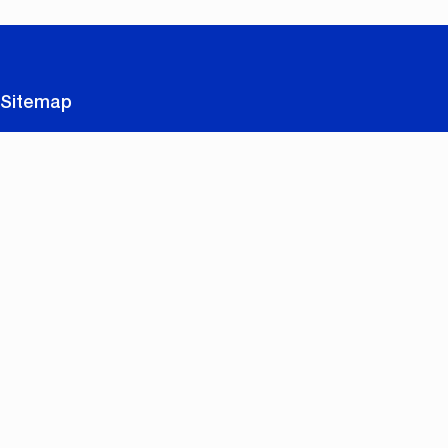
Sitemap
Te koop
Te huur
Nieuwbouw en renovatie
Contact
Gratis schatting
Nuttige links
Meerwaarde van CC IMMO
Realisaties
Zoekopdracht
Vacatures
Eigenaarslogin
Contact