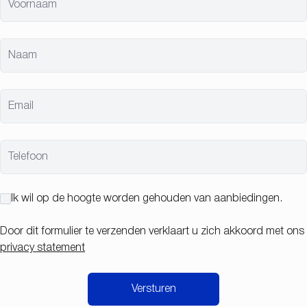
Voornaam
Tuin
Garage
Parking
Gemeubileerd
Terras
Lift
Naam
Email
Bebouwing
:
Open
Half open
Telefoon
Gesloten
Ik wil op de hoogte worden gehouden van aanbiedingen.
Bewoonbare oppervlakte
㎡
Door dit formulier te verzenden verklaart u zich akkoord met ons
privacy statement
Grondoppervlakte
㎡
Versturen
Staat