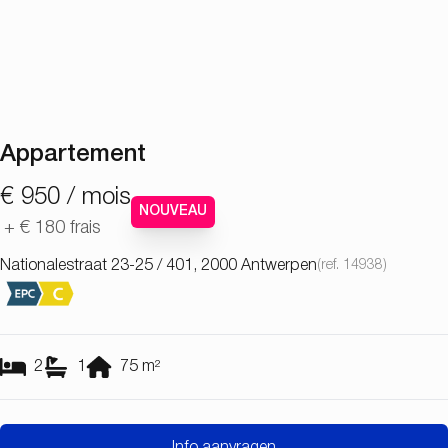
Appartement
€ 950 / mois
NOUVEAU
+
€ 180
frais
Nationalestraat 23-25 / 401, 2000 Antwerpen
(ref.
14938
)
2
1
75
m²
Info aanvragen