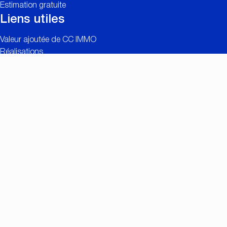
Estimation gratuite
Liens utiles
Valeur ajoutée de CC IMMO
Réalisations
Recherche personnalisée
Offres d’emploi
Connexion propriétaires
Contact
Nationalestraat 90
2000 Anvers
+32 (0)3/257.55.55
info@ccimmo.be
Membre de