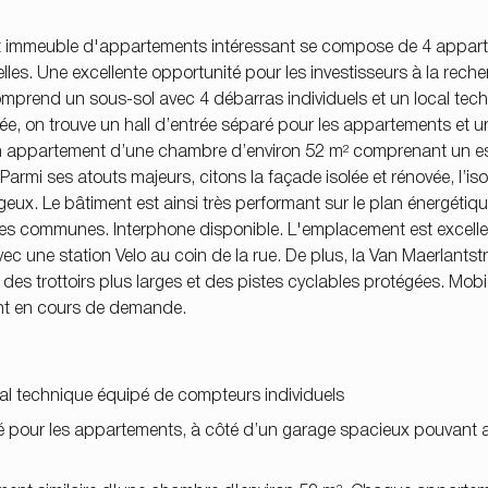
, cet immeuble d'appartements intéressant se compose de 4 appa
es. Une excellente opportunité pour les investisseurs à la rech
comprend un sous-sol avec 4 débarras individuels et un local tec
 on trouve un hall d’entrée séparé pour les appartements et u
e un appartement d’une chambre d’environ 52 m² comprenant un 
Parmi ses atouts majeurs, citons la façade isolée et rénovée, l’is
geux. Le bâtiment est ainsi très performant sur le plan énergétiqu
harges communes. Interphone disponible. L'emplacement est excelle
 une station Velo au coin de la rue. De plus, la Van Maerlantstr
 trottoirs plus larges et des pistes cyclables protégées. Mobi
sont en cours de demande.
cal technique équipé de compteurs individuels
é pour les appartements, à côté d’un garage spacieux pouvant ac