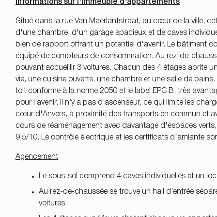
Informations sur l'immeuble d'appartements
Situé dans la rue Van Maerlantstraat, au cœur de la ville
d'une chambre, d'un garage spacieux et de caves individuell
bien de rapport offrant un potentiel d'avenir. Le bâtiment 
équipé de compteurs de consommation. Au rez-de-chaussée,
pouvant accueillir 3 voitures. Chacun des 4 étages abrit
vie, une cuisine ouverte, une chambre et une salle de bains. 
toit conforme à la norme 2050 et le label EPC B, très avanta
pour l’avenir. Il n’y a pas d’ascenseur, ce qui limite les c
cœur d'Anvers, à proximité des transports en commun et avec
cours de réaménagement avec davantage d'espaces verts, des
9,5/10. Le contrôle électrique et les certificats d'amiante 
Agencement
Le sous-sol comprend 4 caves individuelles et un lo
Au rez-de-chaussée se trouve un hall d’entrée sépar
voitures