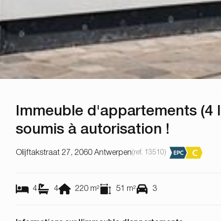
Immeuble d'appartements (4 
soumis à autorisation !
Olijftakstraat 27, 2060 Antwerpen
(ref.
13510
)
4
4
220
m²
51
m²
3