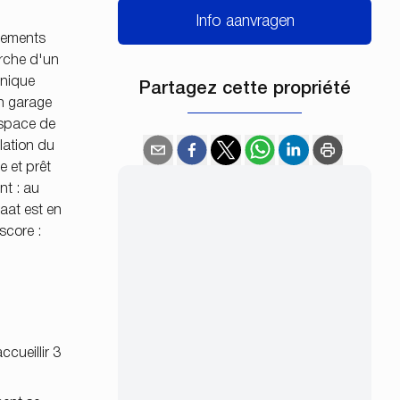
Info aanvragen
rtements
erche d'un
hnique
Partagez cette propriété
n garage
espace de
olation du
e et prêt
nt : au
aat est en
score :
cueillir 3