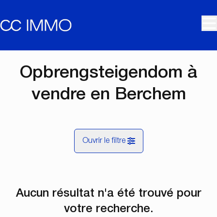
Aller au contenu principal
Opbrengsteigendom à
vendre en Berchem
Ouvrir le filtre
Commune
Aucun résultat n'a été trouvé pour
Berchem (2600)
Remove
Vue de la carte
votre recherche.