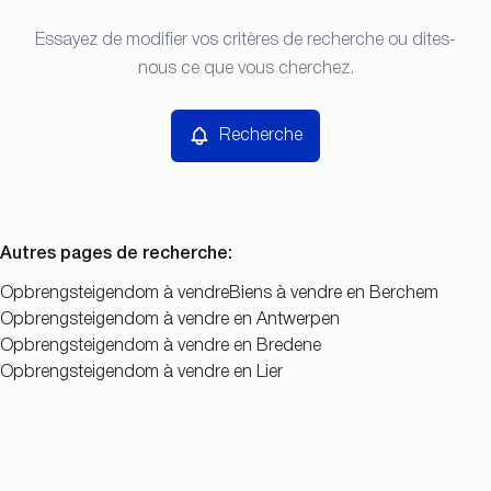
Type
Essayez de modifier vos critères de recherche ou dites-
Recherche
Trier par
Opbrengsteigendom
nous ce que vous cherchez.
Remove
Prix
Recherche
Chambres
Autres pages de recherche
:
Opbrengsteigendom à vendre
Biens à vendre en Berchem
Opbrengsteigendom à vendre en Antwerpen
Chercher
Opbrengsteigendom à vendre en Bredene
Opbrengsteigendom à vendre en Lier