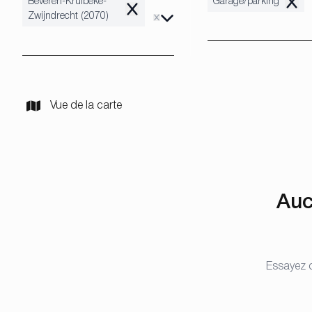
Beveren-Kruibeke-
Garage/parking
Remo
Remove
Zwijndrecht (2070)
Vue de la carte
Auc
Essayez d