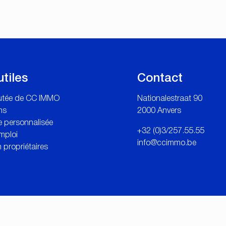
utiles
Contact
outée de CC IMMO
Nationalestraat 90
ns
2000 Anvers
 personnalisée
+32 (0)3/257.55.55
mploi
info@ccimmo.be
 propriétaires