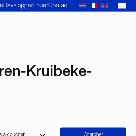
e
Développer
Louer
Contact
ren-Kruibeke-
Chercher