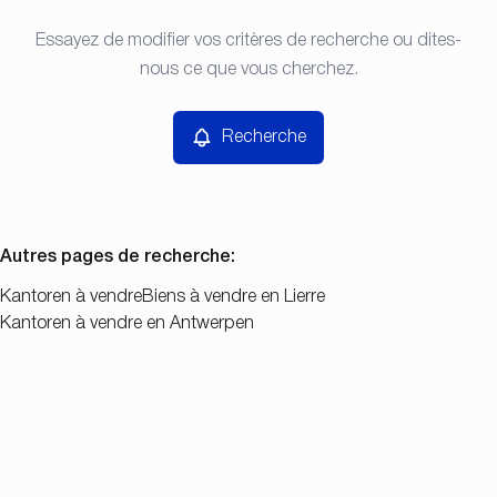
Type
Essayez de modifier vos critères de recherche ou dites-
Recherche
Trier par
Kantoren
nous ce que vous cherchez.
Remove
Prix
Recherche
Chambres
Autres pages de recherche
:
Kantoren à vendre
Biens à vendre en Lierre
Kantoren à vendre en Antwerpen
Chercher