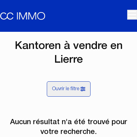
Aller au contenu principal
Kantoren à vendre en
Lierre
Ouvrir le filtre
Commune
Aucun résultat n'a été trouvé pour
Lier (2500)
Remove
Vue de la carte
votre recherche.