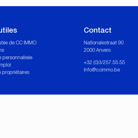
utiles
Contact
outée de CC IMMO
Nationalestraat 90
ns
2000 Anvers
 personnalisée
+32 (0)3/257.55.55
mploi
info@ccimmo.be
 propriétaires