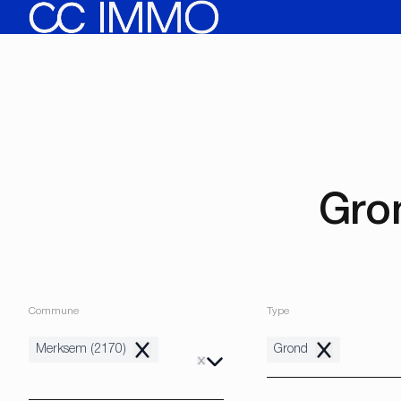
Aller au contenu principal
Gro
Commune
Type
Merksem (2170)
Grond
Remove
Remove