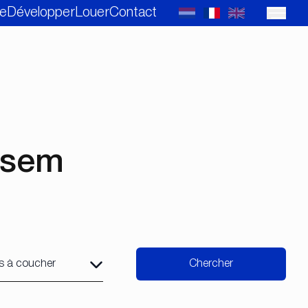
e
Développer
Louer
Contact
ksem
Chercher