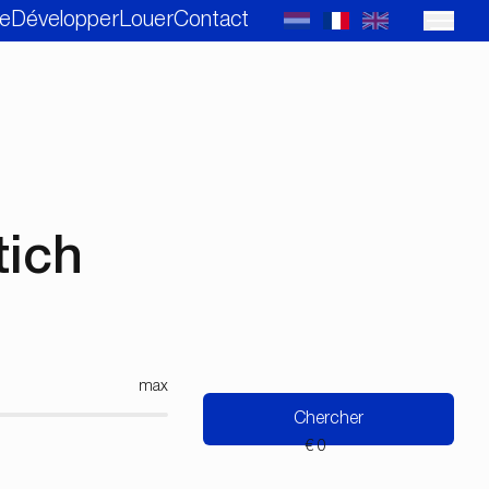
e
Développer
Louer
Contact
tich
max
Chercher