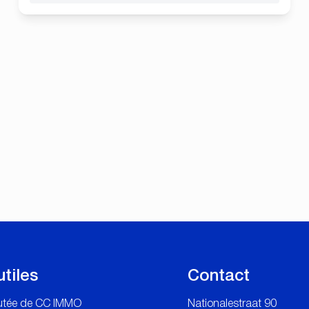
utiles
Contact
outée de CC IMMO
Nationalestraat 90