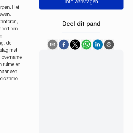
Info aanvragen
erpen. Het
ouwen.
kantoren,
Deel dit pand
neert een
e
ng, de
 slag met
r overname
n ruime en
 naar een
 zeldzame