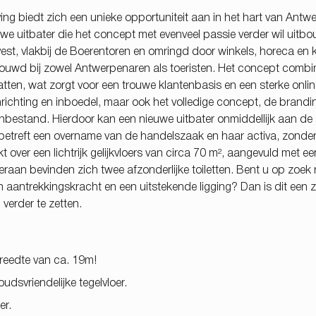
ng biedt zich een unieke opportuniteit aan in het hart van Antw
e uitbater die het concept met evenveel passie verder wil uitb
vest, vlakbij de Boerentoren en omringd door winkels, horeca en 
bouwd bij zowel Antwerpenaren als toeristen. Het concept combi
tten, wat zorgt voor een trouwe klantenbasis en een sterke onlin
nrichting en inboedel, maar ook het volledige concept, de brandi
nbestand. Hierdoor kan een nieuwe uitbater onmiddellijk aan de
 betreft een overname van de handelszaak en haar activa, zonde
ver een lichtrijk gelijkvloers van circa 70 m², aangevuld met ee
raan bevinden zich twee afzonderlijke toiletten. Bent u op zoek
 aantrekkingskracht en een uitstekende ligging? Dan is dit een
erder te zetten.
reedte van ca. 19m!
dsvriendelijke tegelvloer.
er.