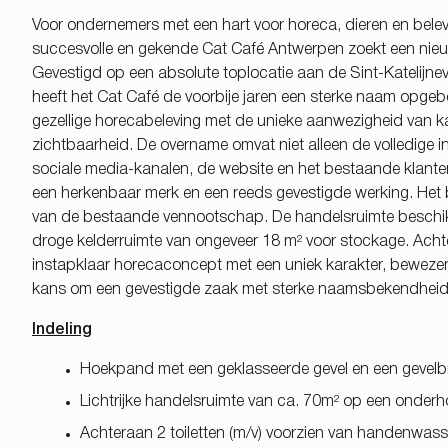
Voor ondernemers met een hart voor horeca, dieren en belevi
succesvolle en gekende Cat Café Antwerpen zoekt een nieuw
Gevestigd op een absolute toplocatie aan de Sint-Katelijne
heeft het Cat Café de voorbije jaren een sterke naam opge
gezellige horecabeleving met de unieke aanwezigheid van ka
zichtbaarheid. De overname omvat niet alleen de volledige i
sociale media-kanalen, de website en het bestaande klante
een herkenbaar merk en een reeds gevestigde werking. Het
van de bestaande vennootschap. De handelsruimte beschikt o
droge kelderruimte van ongeveer 18 m² voor stockage. Achte
instapklaar horecaconcept met een uniek karakter, bewezen
kans om een gevestigde zaak met sterke naamsbekendheid v
Indeling
Hoekpand met een geklasseerde gevel en een gevelb
Lichtrijke handelsruimte van ca. 70m² op een onderhou
Achteraan 2 toiletten (m/v) voorzien van handenwass