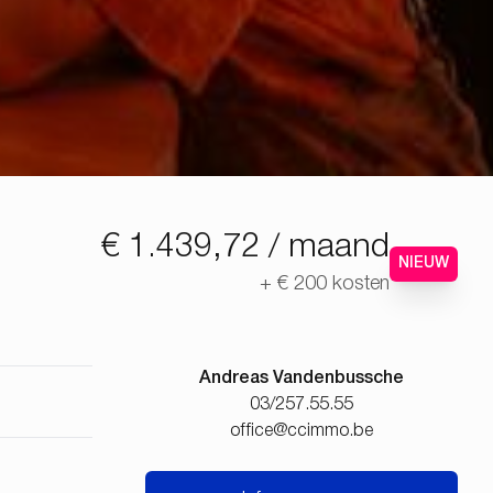
€ 1.439,72 / maand
NIEUW
+
€ 200
kosten
Andreas Vandenbussche
03/257.55.55
office@ccimmo.be