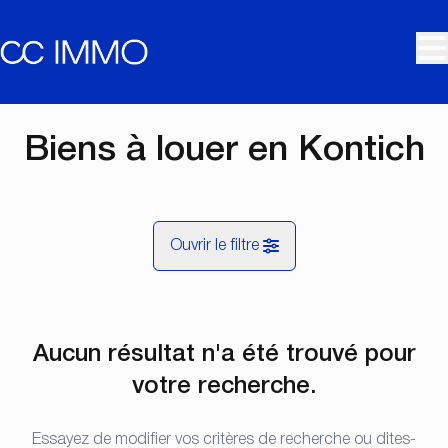
Aller au contenu principal
Biens à louer en Kontich
Ouvrir le filtre
Commune
Aucun résultat n'a été trouvé pour
Kontich (2550)
Remove
Vue de la carte
votre recherche.
Type
Essayez de modifier vos critères de recherche ou dites-
Recherche
Trier par