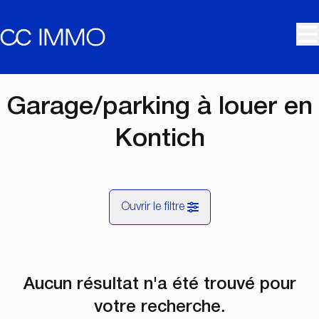
Aller au contenu principal
Garage/parking à louer en
Kontich
Ouvrir le filtre
Commune
Aucun résultat n'a été trouvé pour
Kontich (2550)
Remove
Vue de la carte
votre recherche.