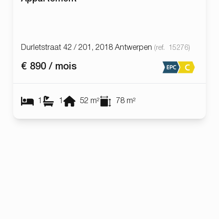
Durletstraat 42 / 201, 2018 Antwerpen
(ref.
15276
)
€ 890 / mois
1
1
52
m²
78
m²