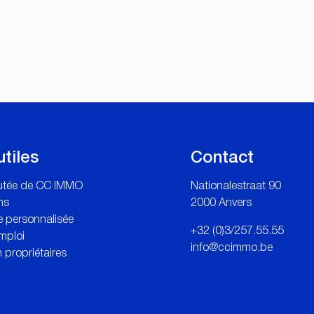
utiles
Contact
outée de CC IMMO
Nationalestraat 90
ns
2000 Anvers
 personnalisée
+32 (0)3/257.55.55
mploi
info@ccimmo.be
 propriétaires