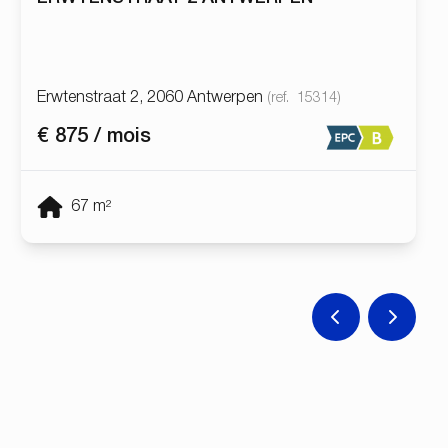
Erwtenstraat 2, 2060 Antwerpen
(ref.
15314
)
€ 875 / mois
67
m²