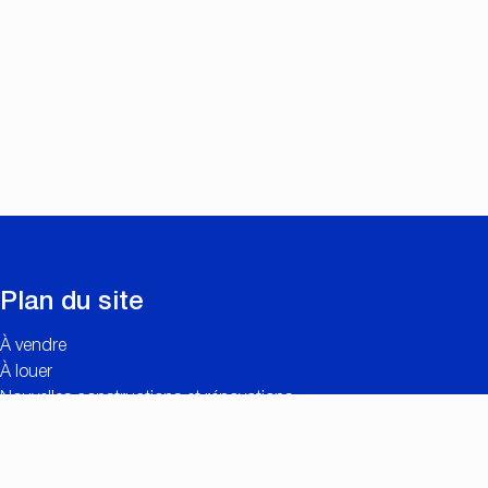
Plan du site
À vendre
À louer
Nouvelles constructions et rénovations
Contact
Estimation gratuite
Liens utiles