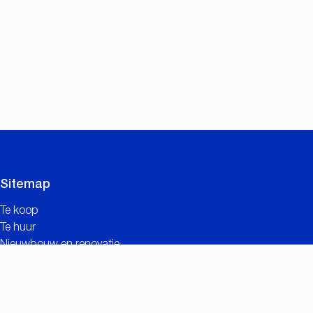
Sitemap
Te koop
Te huur
Nieuwbouw en renovatie
Contact
Gratis schatting
Nuttige links