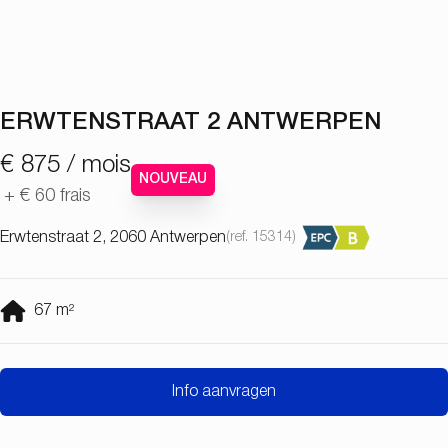
ERWTENSTRAAT 2 ANTWERPEN
€ 875 / mois
NOUVEAU
+
€ 60
frais
Erwtenstraat 2, 2060 Antwerpen
(ref.
15314
)
67
m²
Info aanvragen