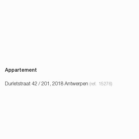
Appartement
Durletstraat 42 / 201, 2018 Antwerpen
(ref.
15276
)
€ 890 / mois
1
1
52
m²
78
m²