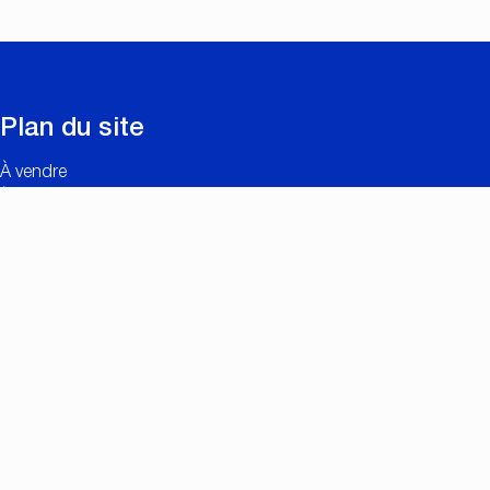
Plan du site
À vendre
À louer
Nouvelles constructions et rénovations
Contact
Estimation gratuite
Liens utiles
Valeur ajoutée de CC IMMO
Réalisations
Recherche personnalisée
Offres d’emploi
Connexion propriétaires
Contact