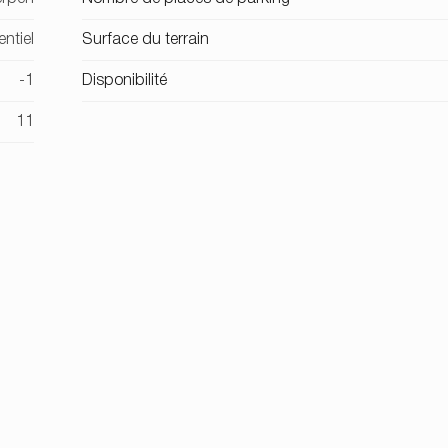
ntiel
Surface du terrain
-1
Disponibilité
11
-
7.500
Coûts totaux
 6,64
Total