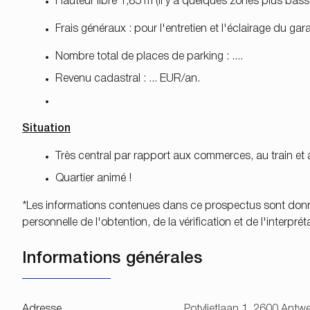
Hauteur libre
1
,85 m (il y a quelques zones plus bass
Frais généraux : pour l'entretien et l'éclairage du gara
Nombre total de places de parking : ....
Revenu cadastral : ... EUR/an.
Situation
Très central par rapport aux commerces, au train e
Quartier animé !
*
Les informations contenues dans ce prospectus sont données 
personnelle de l'obtention, de la vérification et de l'interpré
Informations générales
Adresse
Potvlietlaan 1, 2600 Antw