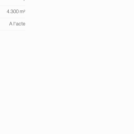
4.300 m²
A l'acte
€ 2.927,64
€ 20.427,64