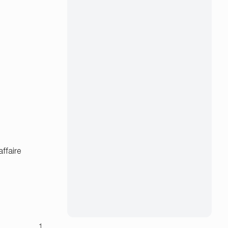
ffaire
1