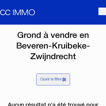
Aller au contenu principal
Grond à vendre en
Beveren-Kruibeke-
Zwijndrecht
Ouvrir le filtre
Commune
Aucun résultat n'a été trouvé pour