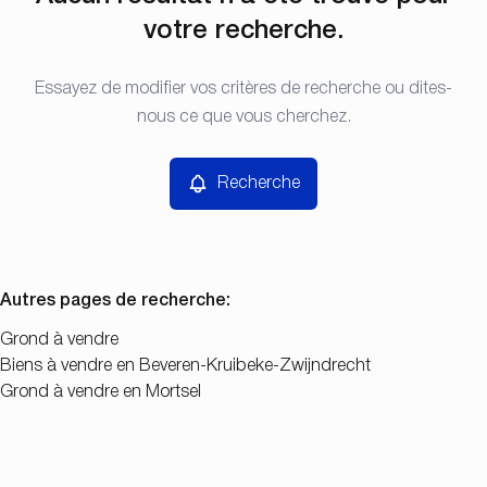
Beveren-Kruibeke-Zwijndrecht (2070)
Remove
Vue de la carte
votre recherche.
Type
Essayez de modifier vos critères de recherche ou dites-
Recherche
Trier par
Grond
nous ce que vous cherchez.
Remove
Prix
Recherche
Chambres
Autres pages de recherche
:
Grond à vendre
Biens à vendre en Beveren-Kruibeke-Zwijndrecht
Chercher
Grond à vendre en Mortsel