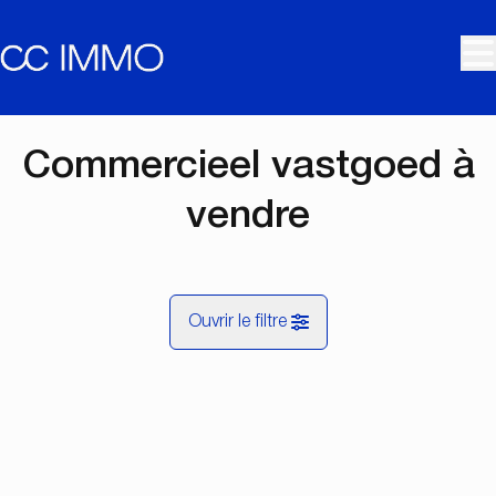
Aller au contenu principal
Commercieel vastgoed à
vendre
Ouvrir le filtre
Commune
NOUVEAU
Vue de la carte