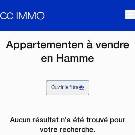
Aller au contenu principal
Appartementen à vendre
en Hamme
Ouvrir le filtre
Commune
Aucun résultat n'a été trouvé pour
Hamme (9220)
Remove
Vue de la carte
votre recherche.