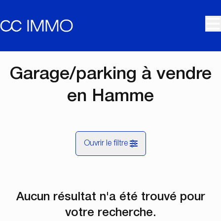
Aller au contenu principal
Garage/parking à vendre
en Hamme
Ouvrir le filtre
Commune
Aucun résultat n'a été trouvé pour
Hamme (9220)
Remove
Vue de la carte
votre recherche.