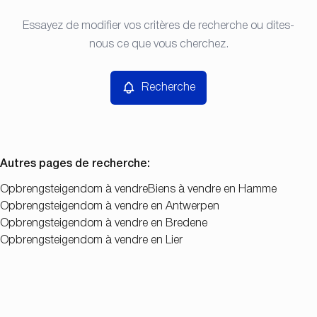
Type
Essayez de modifier vos critères de recherche ou dites-
Recherche
Trier par
Opbrengsteigendom
nous ce que vous cherchez.
Remove
Prix
Recherche
Chambres
Autres pages de recherche
:
Opbrengsteigendom à vendre
Biens à vendre en Hamme
Opbrengsteigendom à vendre en Antwerpen
Chercher
Opbrengsteigendom à vendre en Bredene
Opbrengsteigendom à vendre en Lier