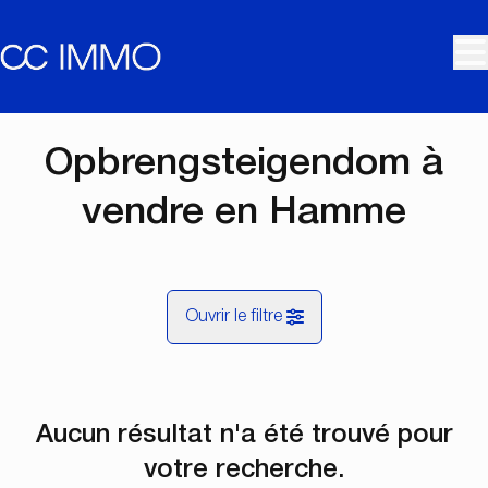
Aller au contenu principal
Opbrengsteigendom à
vendre en Hamme
Ouvrir le filtre
Commune
Aucun résultat n'a été trouvé pour
Hamme (9220)
Remove
Vue de la carte
votre recherche.