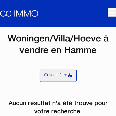
Aller au contenu principal
Woningen/Villa/Hoeve à
vendre en Hamme
Ouvrir le filtre
Commune
Aucun résultat n'a été trouvé pour
Hamme (9220)
Remove
Vue de la carte
votre recherche.