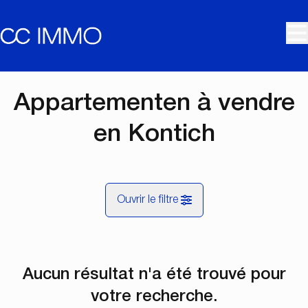
Aller au contenu principal
Appartementen à vendre
en Kontich
Ouvrir le filtre
Commune
Aucun résultat n'a été trouvé pour
Kontich (2550)
Remove
Vue de la carte
votre recherche.