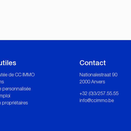
utiles
Contact
outée de CC IMMO
Nationalestraat 90
ns
2000 Anvers
 personnalisée
+32 (0)3/257.55.55
mploi
info@ccimmo.be
 propriétaires