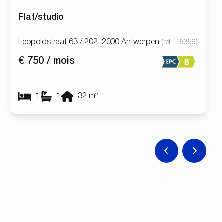
Flat/studio
Leopoldstraat 63 / 202, 2000 Antwerpen
(ref.
15359
)
€ 750 / mois
1
1
32
m²