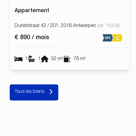
Appartement
Durletstraat 42 / 201, 2018 Antwerpen
(ref.
15276
)
€ 890 / mois
1
1
52
m²
78
m²
Tous les biens