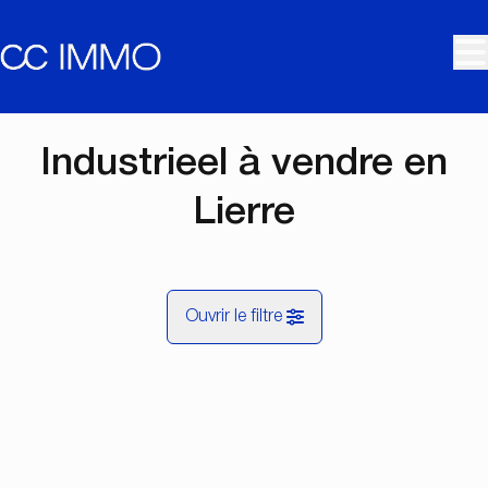
Aller au contenu principal
Industrieel à vendre en
Lierre
Ouvrir le filtre
Commune
Lier (2500)
Remove
Vue de la carte