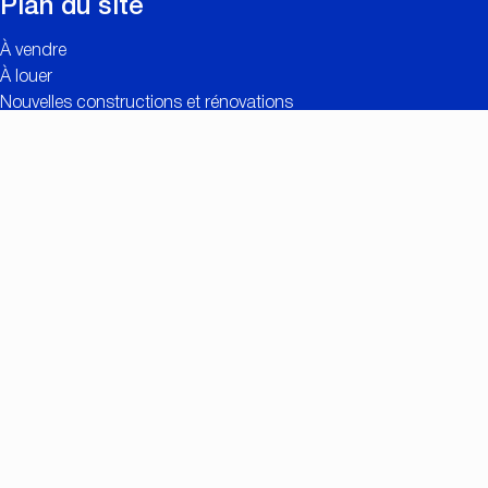
Plan du site
À vendre
À louer
Nouvelles constructions et rénovations
Contact
Estimation gratuite
Liens utiles
Valeur ajoutée de CC IMMO
Réalisations
Recherche personnalisée
Offres d’emploi
Connexion propriétaires
Contact
Nationalestraat 90
2000 Anvers
+32 (0)3/257.55.55