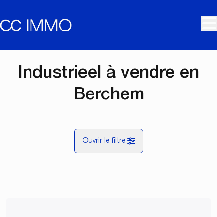
Aller au contenu principal
Industrieel à vendre en
Berchem
Ouvrir le filtre
Commune
Berchem (2600)
Remove
Vue de la carte