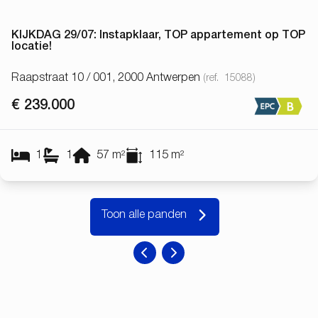
KIJKDAG 29/07: Instapklaar, TOP appartement op TOP
locatie!
Raapstraat 10 / 001, 2000 Antwerpen
(ref.
15088
)
€ 239.000
1
1
57
m²
115
m²
Toon alle panden