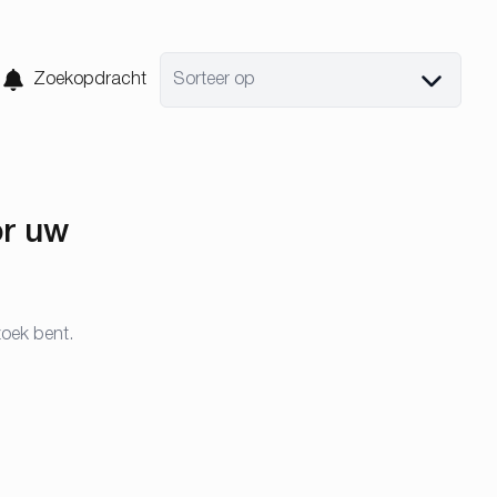
Zoekopdracht
Sorteer op
or uw
zoek bent.