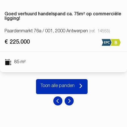
Goed verhuurd handelspand ca. 75m² op commerciële
ligging!
Paardenmarkt 76a / 001, 2000 Antwerpen
(ref.
14553
)
€ 225.000
85
m²
Toon alle panden