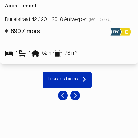
Appartement
Durletstraat 42 / 201, 2018 Antwerpen
(ref.
15276
)
€ 890 / mois
1
1
52
m²
78
m²
Tous les biens