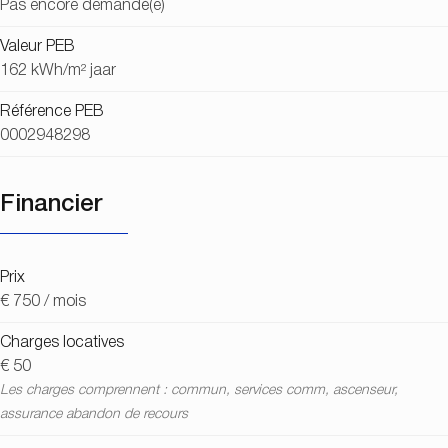
Pas encore demandé(e)
Valeur PEB
162 kWh/m² jaar
Référence PEB
0002948298
Financier
Prix
€ 750 / mois
Charges locatives
€ 50
Les charges comprennent : commun, services comm, ascenseur,
assurance abandon de recours