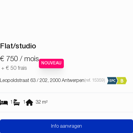
Flat/studio
€ 750 / mois
NOUVEAU
+
€ 50
frais
Leopoldstraat 63 / 202, 2000 Antwerpen
(ref.
15359
)
1
1
32
m²
Info aanvragen