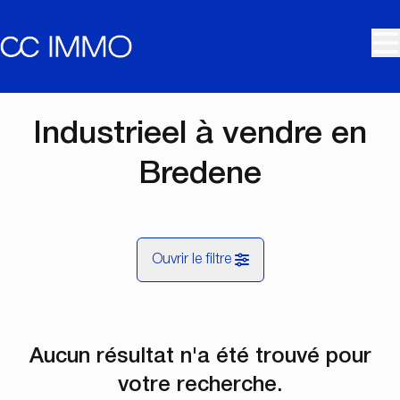
Aller au contenu principal
Industrieel à vendre en
Bredene
Ouvrir le filtre
Commune
Aucun résultat n'a été trouvé pour
Bredene (8450)
Remove
Vue de la carte
votre recherche.