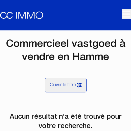
Aller au contenu principal
Commercieel vastgoed à
vendre en Hamme
Ouvrir le filtre
Commune
Aucun résultat n'a été trouvé pour
Hamme (9220)
Remove
Vue de la carte
votre recherche.