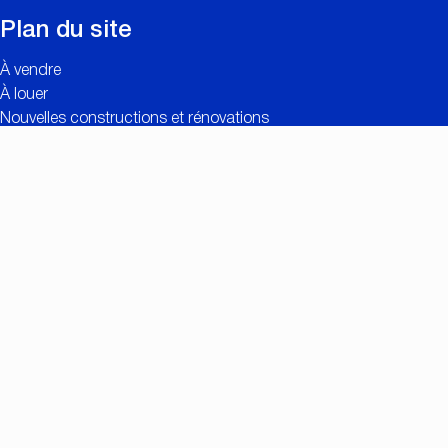
Plan du site
À vendre
À louer
Nouvelles constructions et rénovations
Contact
Estimation gratuite
Liens utiles
Valeur ajoutée de CC IMMO
Réalisations
Recherche personnalisée
Offres d’emploi
Connexion propriétaires
Contact
Nationalestraat 90
2000 Anvers