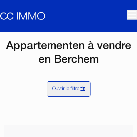
Aller au contenu principal
Appartementen à vendre
en Berchem
Ouvrir le filtre
Commune
Berchem (2600)
Remove
Vue de la carte