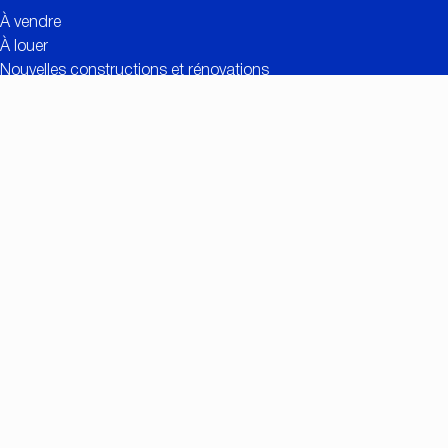
À vendre
À louer
Nouvelles constructions et rénovations
Contact
Estimation gratuite
Liens utiles
Valeur ajoutée de CC IMMO
Réalisations
Recherche personnalisée
Offres d’emploi
Connexion propriétaires
Contact
Nationalestraat 90
2000 Anvers
+32 (0)3/257.55.55
info@ccimmo.be