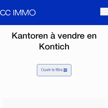
Aller au contenu principal
Kantoren à vendre en
Kontich
Ouvrir le filtre
Commune
Kontich (2550)
Remove
Vue de la carte