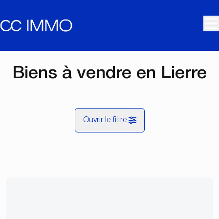
Aller au contenu principal
Biens à vendre en Lierre
Ouvrir le filtre
Commune
Lierre (2500)
Remove
Vue de la carte
Type
Recherche
Trier par