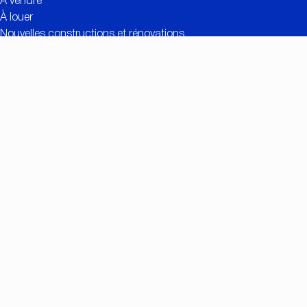
À vendre
À louer
Nouvelles constructions et rénovations
Contact
Estimation gratuite
Liens utiles
Valeur ajoutée de CC IMMO
Réalisations
Recherche personnalisée
Offres d’emploi
Connexion propriétaires
Contact
Nationalestraat 90
2000 Anvers
+32 (0)3/257.55.55
info@ccimmo.be
Membre de