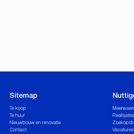
Sitemap
Nuttig
Te koop
Meerwaar
Te huur
Realisatie
Nieuwbouw en renovatie
Zoekopdr
Contact
Vacatures