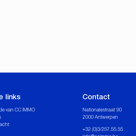
e links
Contact
de van CC IMMO
Nationalestraat 90
s
2000 Antwerpen
acht
+32 (0)3/257.55.55