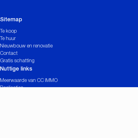
Sitemap
Te koop
Te huur
Nieuwbouw en renovatie
Contact
Gratis schatting
Nuttige links
Meerwaarde van CC IMMO
Realisaties
Zoekopdracht
Vacatures
Eigenaarslogin
Contact
Nationalestraat 90
2000 Antwerpen