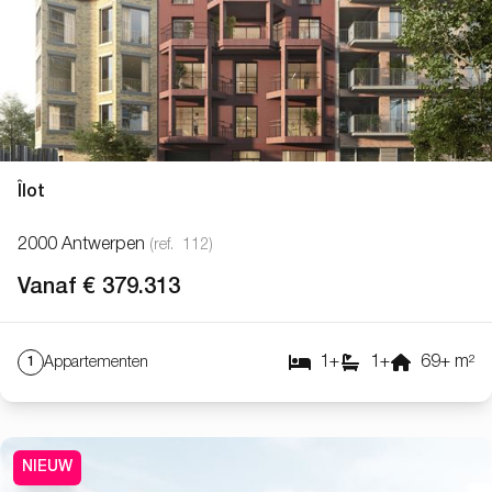
Îlot
2000 Antwerpen
(ref.
112
)
Vanaf € 379.313
1
+
1
+
69
+
m²
Appartementen
1
NIEUW