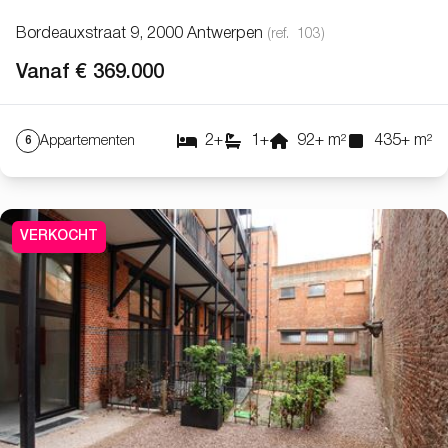
Bordeauxstraat 9, 2000 Antwerpen
(ref.
103
)
Vanaf € 369.000
2
+
1
+
92
+
m²
435
+
m²
Appartementen
6
VERKOCHT