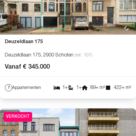
Deuzeldlaan 175
Deuzeldlaan 175, 2900 Schoten
(ref.
107
)
Vanaf € 345.000
1
+
1
+
89
+
m²
422
+
m²
Appartementen
7
VERKOCHT