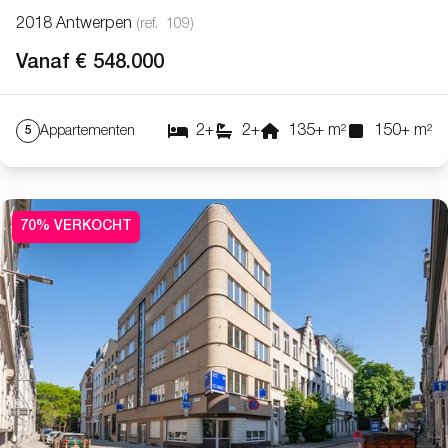
2018 Antwerpen
(ref.
109
)
Vanaf € 548.000
2
+
2
+
135
+
m²
150
+
m²
Appartementen
5
70% VERKOCHT