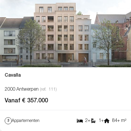
Cavalla
2000 Antwerpen
(ref.
111
)
Vanaf € 357.000
2
+
1
+
84
+
m²
Appartementen
3