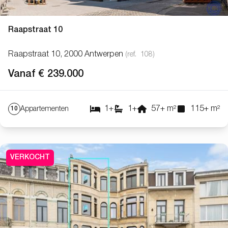
Raapstraat 10
Raapstraat 10, 2000 Antwerpen
(ref.
108
)
Vanaf € 239.000
1
+
1
+
57
+
m²
115
+
m²
Appartementen
10
VERKOCHT