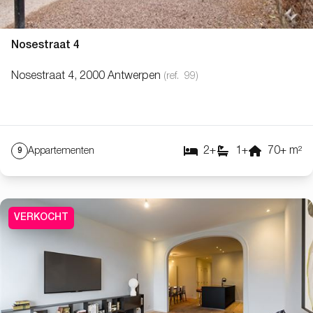
Nosestraat 4
Nosestraat 4, 2000 Antwerpen
(ref.
99
)
2
+
1
+
70
+
m²
Appartementen
9
VERKOCHT