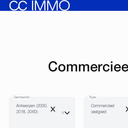
Ga naar hoofdinhoud
Commercieel
Gemeente
Type
Antwerpen (2000,
Commercieel
Remove
R
2018, 2060)
vastgoed