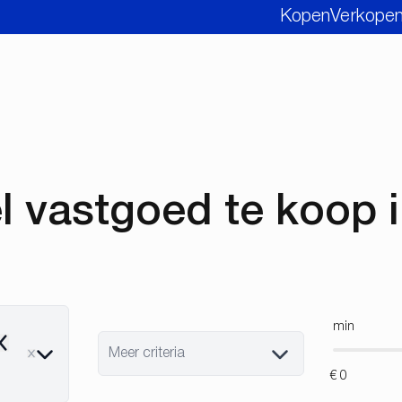
Kopen
Verkope
 vastgoed te koop 
min
emove
Meer criteria