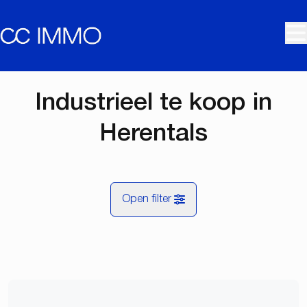
Ga naar hoofdinhoud
Industrieel te koop in
Herentals
Open filter
Gemeente
Herentals (2200)
Remove
Kaartweergave