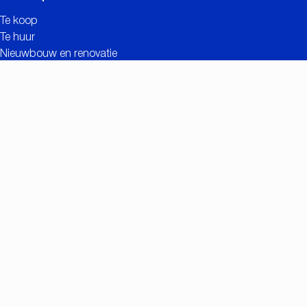
Te koop
Te huur
Nieuwbouw en renovatie
Contact
Gratis schatting
Nuttige links
Meerwaarde van CC IMMO
Realisaties
Zoekopdracht
Vacatures
Eigenaarslogin
Contact
Nationalestraat 90
2000 Antwerpen
+32 (0)3/257.55.55
info@ccimmo.be