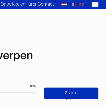
n
Ontwikkelen
Huren
Contact
twerpen
max
Zoeken