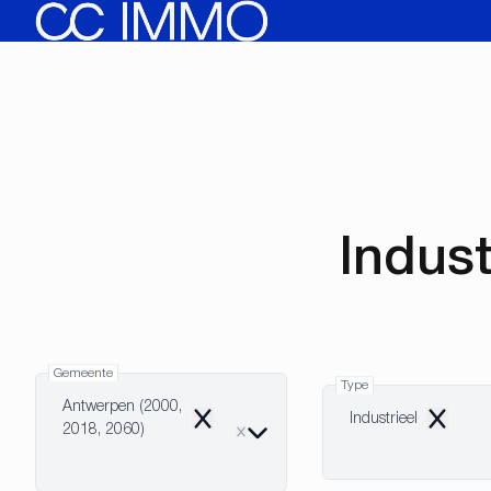
Ga naar hoofdinhoud
Indust
Gemeente
Type
Antwerpen (2000,
Industrieel
Remove
Remove
2018, 2060)