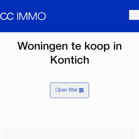
Ga naar hoofdinhoud
Woningen te koop in
Kontich
Open filter
Gemeente
Kontich (2550)
Remove
Kaartweergave