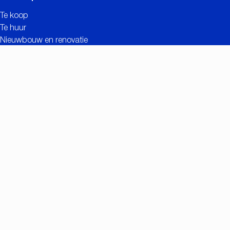
Te koop
Te huur
Nieuwbouw en renovatie
Contact
Gratis schatting
Nuttige links
Meerwaarde van CC IMMO
Realisaties
Zoekopdracht
Vacatures
Eigenaarslogin
Contact
Nationalestraat 90
2000 Antwerpen
+32 (0)3/257.55.55
info@ccimmo.be