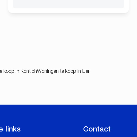
e koop in Kontich
Woningen te koop in Lier
e links
Contact