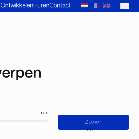
n
Ontwikkelen
Huren
Contact
werpen
max
Zoeken