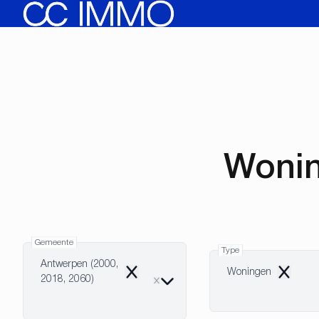
Ga naar hoofdinhoud
Wonin
Gemeente
Type
Antwerpen (2000,
Woningen
Remove
Remove
2018, 2060)