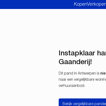
Kopen
Verkope
Instapklaar h
Gaanderij!
Dit pand in Antwerpen is
ni
naar een vergelijkbare woni
verhuuraanbod.
Bekijk vergelijkbare pande