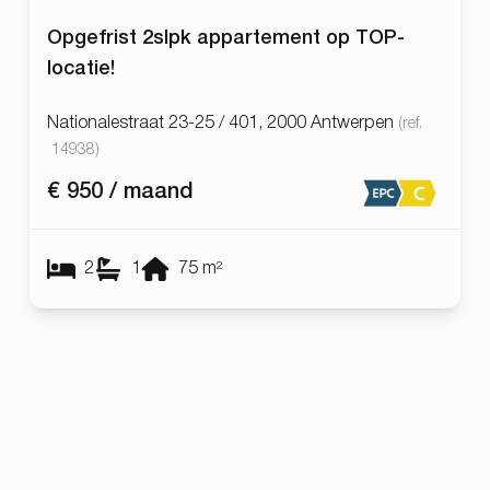
Opgefrist 2slpk appartement op TOP-
locatie!
Nationalestraat 23-25 / 401, 2000 Antwerpen
(ref.
14938
)
€ 950 / maand
2
1
75
m²