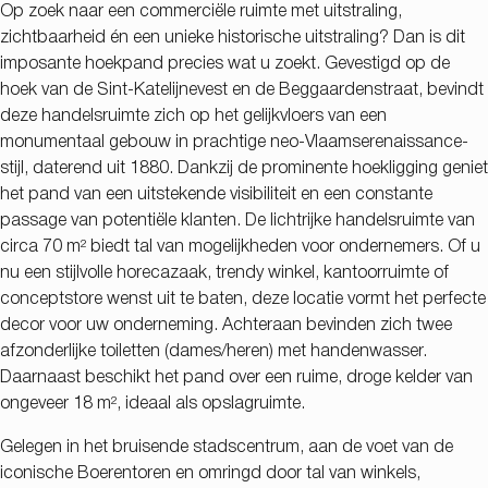
Op zoek naar een commerciële ruimte met uitstraling,
zichtbaarheid én een unieke historische uitstraling? Dan is dit
imposante hoekpand precies wat u zoekt. Gevestigd op de
hoek van de Sint-Katelijnevest en de Beggaardenstraat, bevindt
deze handelsruimte zich op het gelijkvloers van een
monumentaal gebouw in prachtige neo-Vlaamserenaissance-
stijl, daterend uit 1880. Dankzij de prominente hoekligging geniet
het pand van een uitstekende visibiliteit en een constante
passage van potentiële klanten. De lichtrijke handelsruimte van
circa 70 m² biedt tal van mogelijkheden voor ondernemers. Of u
nu een stijlvolle horecazaak, trendy winkel, kantoorruimte of
conceptstore wenst uit te baten, deze locatie vormt het perfecte
decor voor uw onderneming. Achteraan bevinden zich twee
afzonderlijke toiletten (dames/heren) met handenwasser.
Daarnaast beschikt het pand over een ruime, droge kelder van
ongeveer 18 m², ideaal als opslagruimte.
Gelegen in het bruisende stadscentrum, aan de voet van de
iconische Boerentoren en omringd door tal van winkels,